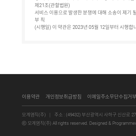
제21조(관할법원)
서비스 이용으로 발생한 분쟁에 대해 소송이 제기 
부 칙
(시행일) 이 약관은 2023년 05월 12일부터 시행합
이용약관
개인정보취급방침
이메일주소무단수집거
모계염직(주)
｜
주소 : (49432) 부산광역시 사하구 신산로 2
ⓒ 모계염직(주) All rights reserved.
Designed & Programme